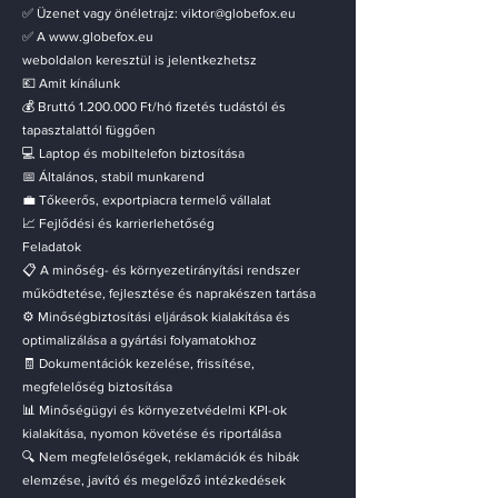
✅ Üzenet vagy önéletrajz:
viktor@globefox.eu
✅ A
www.globefox.eu
weboldalon keresztül is jelentkezhetsz
💶 Amit kínálunk
💰 Bruttó
1.200.000
Ft/hó fizetés tudástól és
tapasztalattól függően
💻 Laptop és mobiltelefon biztosítása
📅 Általános, stabil munkarend
💼 Tőkeerős, exportpiacra termelő vállalat
📈 Fejlődési és karrierlehetőség
Feladatok
📋 A minőség- és környezetirányítási rendszer
működtetése, fejlesztése és naprakészen tartása
⚙️ Minőségbiztosítási eljárások kialakítása és
optimalizálása a gyártási folyamatokhoz
🧾 Dokumentációk kezelése, frissítése,
megfelelőség biztosítása
📊 Minőségügyi és környezetvédelmi KPI-ok
kialakítása, nyomon követése és riportálása
🔍 Nem megfelelőségek, reklamációk és hibák
elemzése, javító és megelőző intézkedések