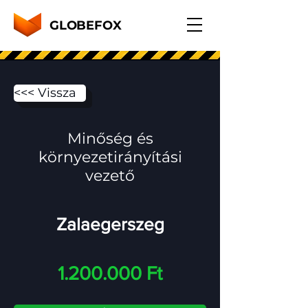
GLOBEFOX
<<< Vissza
Minőség és
környezetirányítási
vezető
Zalaegerszeg
1.200.000
Ft