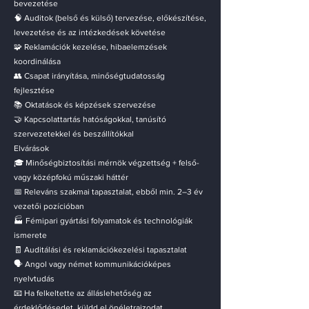
bevezetése
🧠 Auditok (belső és külső) tervezése, előkészítése,
levezetése és az intézkedések követése
🧩 Reklamációk kezelése, hibaelemzések
koordinálása
👥 Csapat irányítása, minőségtudatosság
fejlesztése
📚 Oktatások és képzések szervezése
🤝 Kapcsolattartás hatóságokkal, tanúsító
szervezetekkel és beszállítókkal
Elvárások
🎓 Minőségbiztosítási mérnök végzettség + felső-
vagy középfokú műszaki háttér
📅 Releváns szakmai tapasztalat, ebből min. 2–3 év
vezetői pozícióban
🏭 Fémipari gyártási folyamatok és technológiák
ismerete
🧾 Auditálási és reklamációkezelési tapasztalat
🗣️ Angol vagy német kommunikációképes
nyelvtudás
📧 Ha felkeltette az álláslehetőség az
érdeklődésedet, küldd el önéletrajzodat