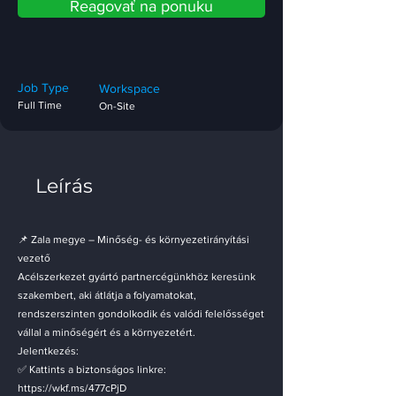
Reagovať na ponuku
Job Type
Workspace
Full Time
On-Site
Leírás
📌 Zala megye – Minőség- és környezetirányítási
vezető
Acélszerkezet gyártó partnercégünkhöz keresünk
szakembert, aki átlátja a folyamatokat,
rendszerszinten gondolkodik és valódi felelősséget
vállal a minőségért és a környezetért.
Jelentkezés:
✅ Kattints a biztonságos linkre:
https://wkf.ms/477cPjD