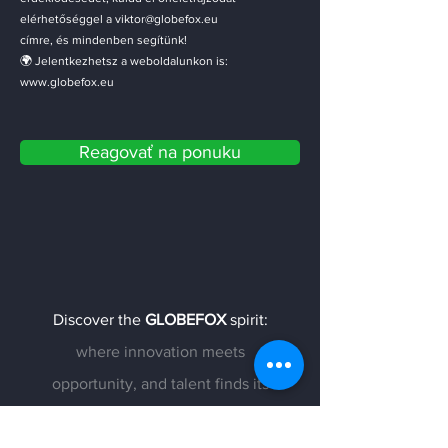
elérhetőséggel a
viktor@globefox.eu
címre, és mindenben segítünk!
🌍 Jelentkezhetsz a weboldalunkon is:
www.globefox.eu
Reagovať na ponuku
Discover the
GLOBEFOX
spirit:
where innovation meets
opportunity, and talent finds its
true potential.